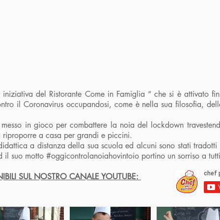
niziativa del Ristorante Come in Famiglia “ che si è attivato fi
ontro il Coronavirus occupandosi, come è nella sua filosofia, dell
 è messo in gioco per combattere la noia del lockdown travesten
 riproporre a casa per grandi e piccini.
a didattica a distanza della sua scuola ed alcuni sono stati tradott
 il suo motto #oggicontrolanoiahovintoio portino un sorriso a tutti
NIBILI SUL NOSTRO CANALE YOUTUBE: