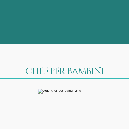
CHEF PER BAMBINI
Chef stellato, atmosfere
familiari cucina italiana